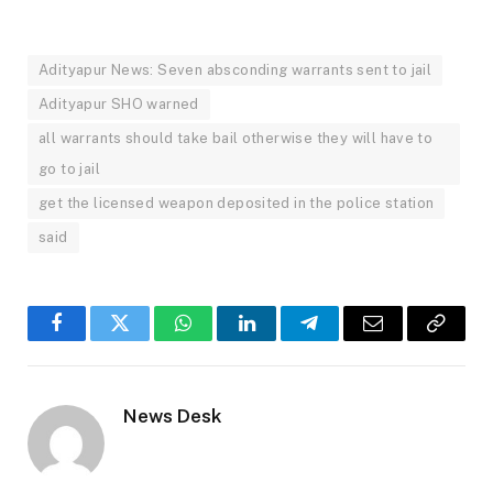
Adityapur News: Seven absconding warrants sent to jail
Adityapur SHO warned
all warrants should take bail otherwise they will have to
go to jail
get the licensed weapon deposited in the police station
said
Facebook
Twitter
WhatsApp
LinkedIn
Telegram
Email
Copy
Link
News Desk