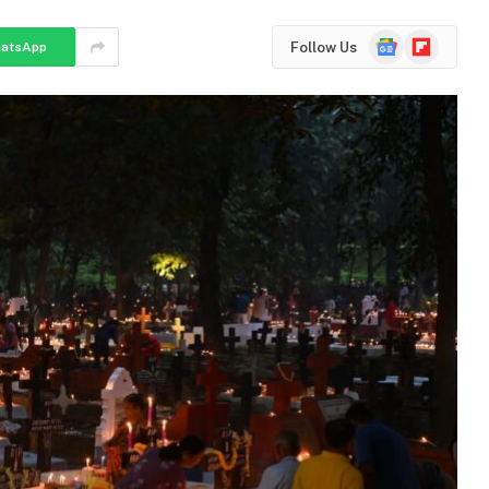
Google
Flipboard
Follow Us
atsApp
News