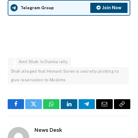
Join Now
Telegram Group
Amit Shah: In Dumka rally
Shah alleged that Hemant Soren is secretly plotting to
give reservation to Muslims
Facebook
Twitter
WhatsApp
LinkedIn
Telegram
Email
Copy
Link
News Desk