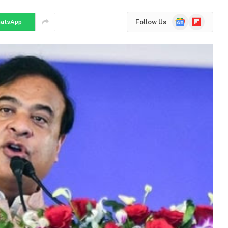
Google
Flipboard
Follow Us
atsApp
News