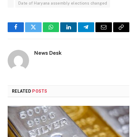
Date of Haryana assembly elections changed
Facebook
Twitter
WhatsApp
LinkedIn
Telegram
Email
Copy
Link
News Desk
RELATED
POSTS