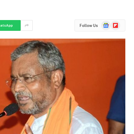
Google
Flipboard
Follow Us
atsApp
News