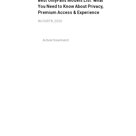
Best OnlyFans Models List: What
You Need to Know About Privacy,
Premium Access & Experience
AUGUST 8, 2026
Advertisement