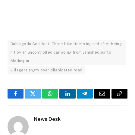
Bahragoda Accident: Three bike riders injured after being
hit by an uncontrolled car going from Jamshedpur to
Medinipur
villagers angry over dilapidated road
Facebook
Twitter
WhatsApp
LinkedIn
Telegram
Email
Copy
Link
News Desk