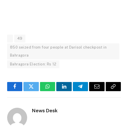
49
850 seized from four people at Darisol checkpost in
Bahragora
Bahragora Election: Rs 12
Facebook
Twitter
WhatsApp
LinkedIn
Telegram
Email
Copy
Link
News Desk