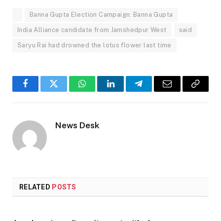
Banna Gupta Election Campaign: Banna Gupta
India Alliance candidate from Jamshedpur West
said
Saryu Rai had drowned the lotus flower last time
Facebook
Twitter
WhatsApp
LinkedIn
Telegram
Email
Copy
Link
News Desk
RELATED
POSTS