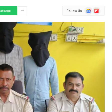
Google
Flipboard
Follow Us
atsApp
News