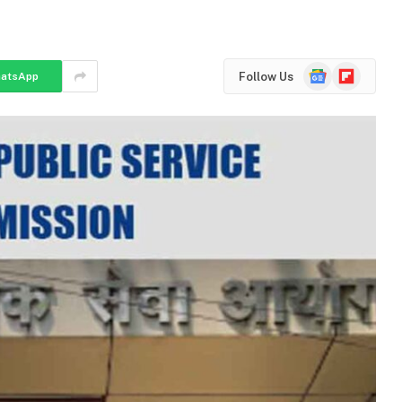
Google
Flipboard
Follow Us
atsApp
News