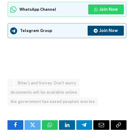
Join Now
WhatsApp Channel
Join Now
Telegram Group
Bihar Land Survey: Don't worry
documents will be available online
the government has eased people's worries
Facebook
Twitter
WhatsApp
LinkedIn
Telegram
Email
Copy