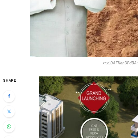
xr:d:DAFKenDPdBA:
SHARE