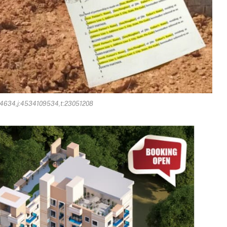
4634,j:4534109534,t:23051208