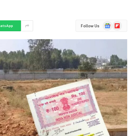
Google
Flipboard
Follow Us
atsApp
News