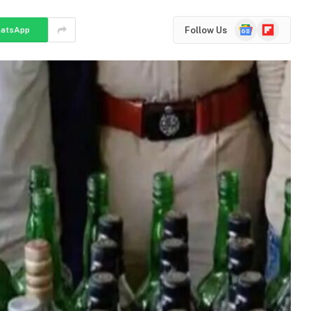
Google
Flipboard
Follow Us
atsApp
News