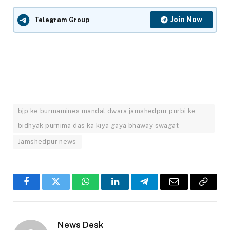
Join Now
Telegram Group
bjp ke burmamines mandal dwara jamshedpur purbi ke
bidhyak purnima das ka kiya gaya bhaway swagat
Jamshedpur news
Facebook
Twitter
WhatsApp
LinkedIn
Telegram
Email
Copy
Link
News Desk