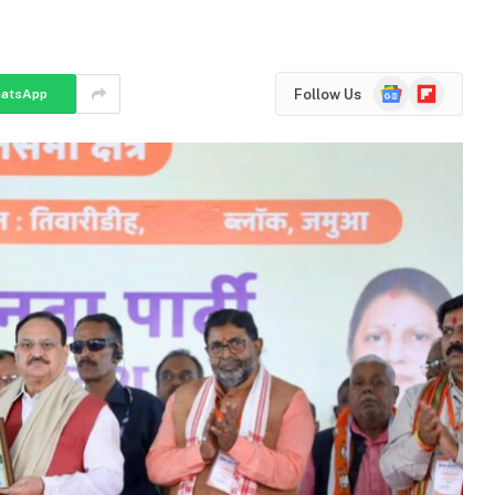
Google
Flipboard
Follow Us
atsApp
News