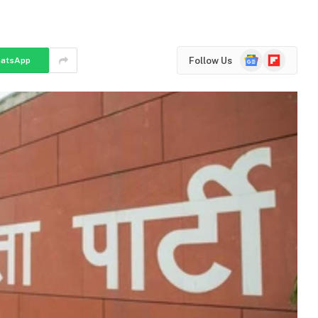
Google
Flipboard
Follow Us
atsApp
News