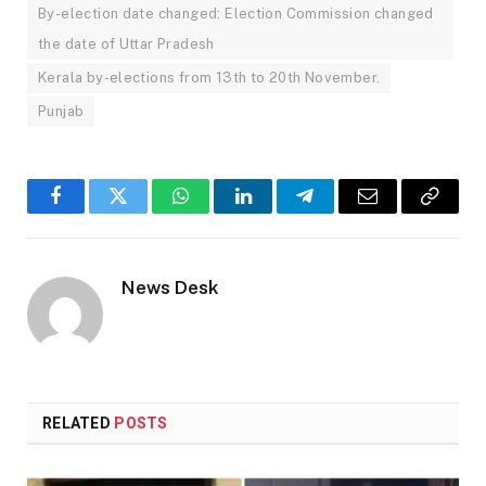
By-election date changed: Election Commission changed
the date of Uttar Pradesh
Kerala by-elections from 13th to 20th November.
Punjab
Facebook
Twitter
WhatsApp
LinkedIn
Telegram
Email
Copy
Link
News Desk
RELATED
POSTS