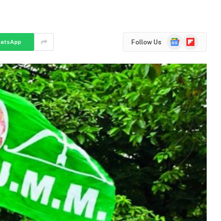
Google
Flipboard
Follow Us
atsApp
News