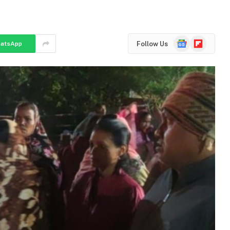
Google
Flipboard
Follow Us
atsApp
News