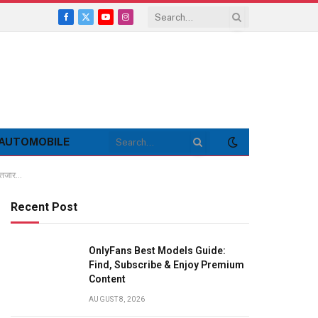
Facebook
X
YouTube
Instagram
(Twitter)
AUTOMOBILE
इंतजार…
Recent Post
OnlyFans Best Models Guide:
Find, Subscribe & Enjoy Premium
Content
AUGUST 8, 2026