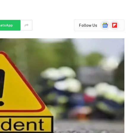
Google
Flipboard
Follow Us
atsApp
News