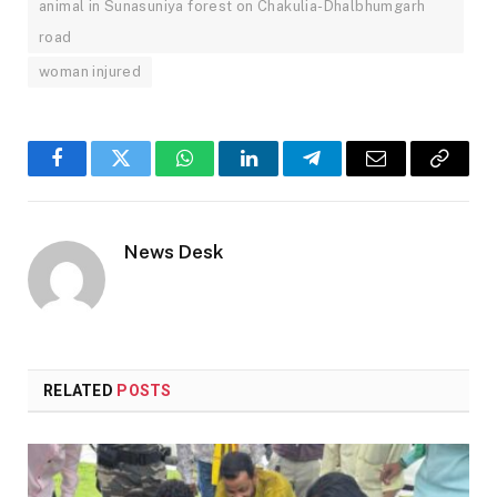
animal in Sunasuniya forest on Chakulia-Dhalbhumgarh
road
woman injured
Facebook
Twitter
WhatsApp
LinkedIn
Telegram
Email
Copy
Link
News Desk
RELATED
POSTS