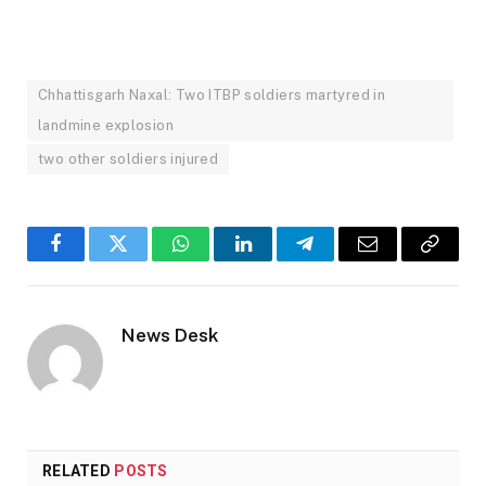
Chhattisgarh Naxal: Two ITBP soldiers martyred in
landmine explosion
two other soldiers injured
Facebook
Twitter
WhatsApp
LinkedIn
Telegram
Email
Copy
Link
News Desk
RELATED
POSTS