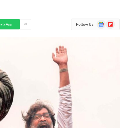
Google
Flipboard
Follow Us
atsApp
News