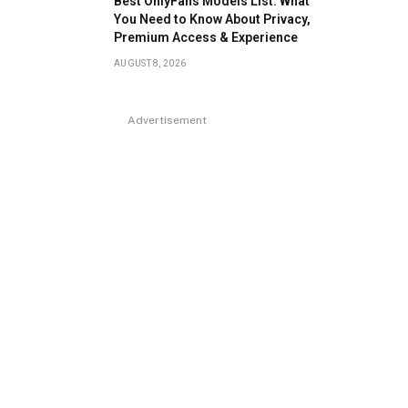
Best OnlyFans Models List: What
You Need to Know About Privacy,
Premium Access & Experience
AUGUST 8, 2026
Advertisement