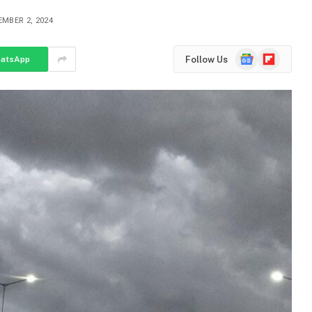
MBER 2, 2024
Google
Flipboard
Follow Us
atsApp
News