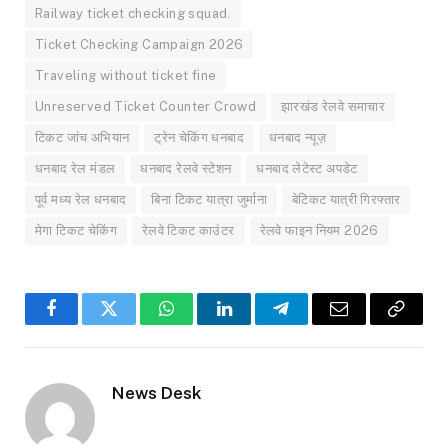
Railway ticket checking squad.
Ticket Checking Campaign 2026
Traveling without ticket fine
Unreserved Ticket Counter Crowd
झारखंड रेलवे समाचार
टिकट जांच अभियान
ट्रेन चेकिंग धनबाद
धनबाद न्यूज़
धनबाद रेल मंडल
धनबाद रेलवे स्टेशन
धनबाद लेटेस्ट अपडेट
पूर्व मध्य रेल धनबाद
बिना टिकट यात्रा जुर्माना
बेटिकट यात्री गिरफ्तार
मेगा टिकट चेकिंग
रेलवे टिकट काउंटर
रेलवे फाइन नियम 2026
Facebook
Twitter
WhatsApp
LinkedIn
Telegram
Email
Copy
Link
News Desk