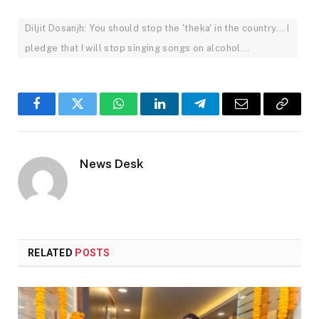
Diljit Dosanjh: You should stop the 'theka' in the country... I
pledge that I will stop singing songs on alcohol...
Facebook
Twitter
WhatsApp
LinkedIn
Telegram
Email
Copy
Link
News Desk
RELATED
POSTS