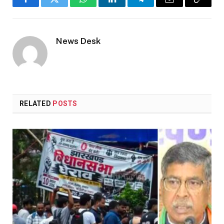
Facebook
Twitter
WhatsApp
LinkedIn
Telegram
Email
Copy
Link
News Desk
RELATED
POSTS