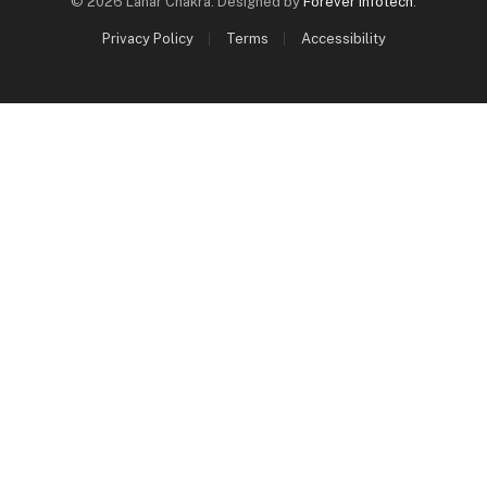
© 2026 Lahar Chakra. Designed by
Forever Infotech
.
Privacy Policy
Terms
Accessibility