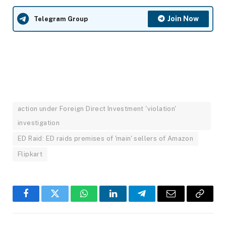
Join Now
Telegram Group
action under Foreign Direct Investment 'violation'
investigation
ED Raid: ED raids premises of 'main' sellers of Amazon
Flipkart
Facebook
Twitter
WhatsApp
LinkedIn
Telegram
Email
Copy
Link