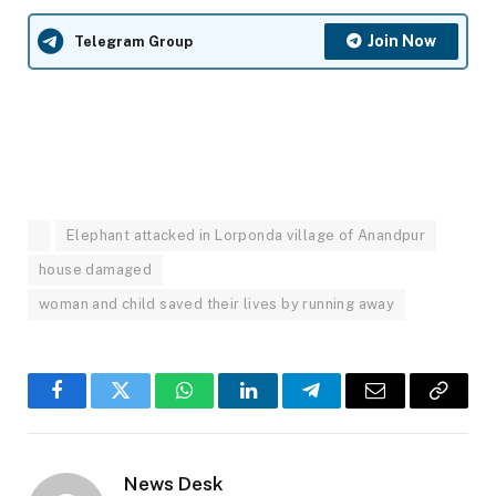
Join Now
Telegram Group
Elephant attacked in Lorponda village of Anandpur
house damaged
woman and child saved their lives by running away
Facebook
Twitter
WhatsApp
LinkedIn
Telegram
Email
Copy
Link
News Desk