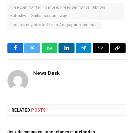
Freedom fighter no more: Freedom fighter Akhouri
Baleshwar Sinha passed away
last journey started from Adityapur residence
Facebook
Twitter
WhatsApp
LinkedIn
Telegram
Email
Copy
Link
News Desk
RELATED
POSTS
Jeux de casino en ligne : étapes et méthodes