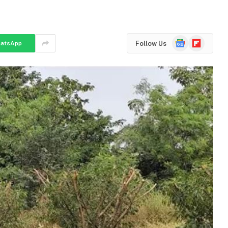
Google
Flipboard
Follow Us
atsApp
News