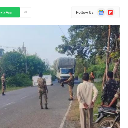
Google
Flipboard
Follow Us
atsApp
News