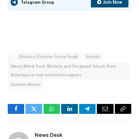
Join Now
Telegram Group
Ghatsila Election: Surya Singh
Indrajit
Manoj Mardi from Ghatsila and Durgapad Ghosh from
Baharagora took nomination papers
Ramdas Murmu
Facebook
Twitter
WhatsApp
LinkedIn
Telegram
Email
Copy
Link
News Desk