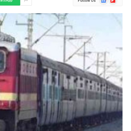
Follow Us
atsApp
News