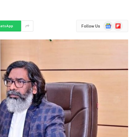
Google
Flipboard
Follow Us
atsApp
News