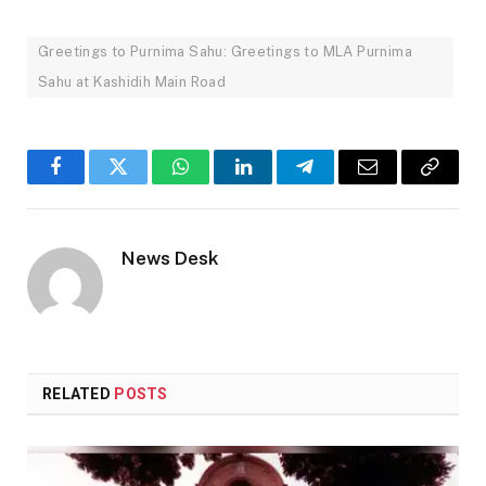
Greetings to Purnima Sahu: Greetings to MLA Purnima
Sahu at Kashidih Main Road
Facebook
Twitter
WhatsApp
LinkedIn
Telegram
Email
Copy
Link
News Desk
RELATED
POSTS