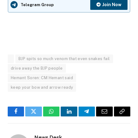
Join Now
Telegram Group
BJP spits so much venom that even snakes fail
drive away the BJP people
Hemant Soren: CM Hemant said
keep your bow and arrow ready
Facebook
Twitter
WhatsApp
LinkedIn
Telegram
Email
Copy
Link
News Desk