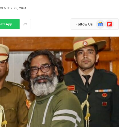
VEMBER 25, 2024
Google
Flipboard
Follow Us
atsApp
News