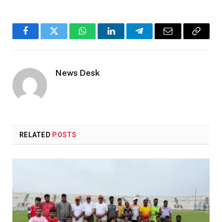
Facebook
Twitter
WhatsApp
LinkedIn
Telegram
Email
Copy
Link
News Desk
RELATED
POSTS