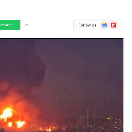
Google
Flipboard
Follow Us
atsApp
News