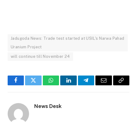
Jadugoda News: Trade test started at USIL's Narwa Pahad
Uranium Project
will continue till November 24
Facebook
Twitter
WhatsApp
LinkedIn
Telegram
Email
Copy
Link
News Desk