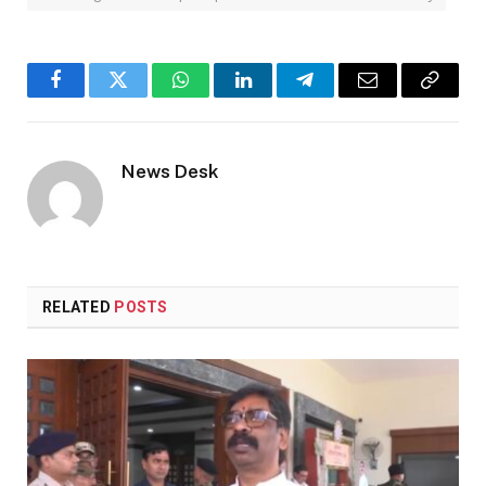
Facebook
Twitter
WhatsApp
LinkedIn
Telegram
Email
Copy
Link
News Desk
RELATED
POSTS