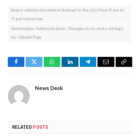
heavy vehicle movement banned in the city from 9 am to
11 pm tomorrow
Jamshedpur Administration: Changes in no-entry timings
for Chhath Puja
Facebook
Twitter
WhatsApp
LinkedIn
Telegram
Email
Copy
Link
News Desk
RELATED
POSTS