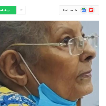
Google
Flipboard
Follow Us
atsApp
News