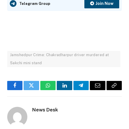
Join Now
Telegram Group
Jamshedpur Crime: Chakradharpur driver murdered at
Sakchi mini stand
Facebook
Twitter
WhatsApp
LinkedIn
Telegram
Email
Copy
Link
News Desk