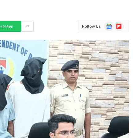
Google
Flipboard
Follow Us
atsApp
News