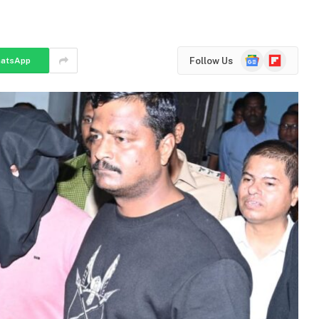
Google
Flipboard
Follow Us
atsApp
News