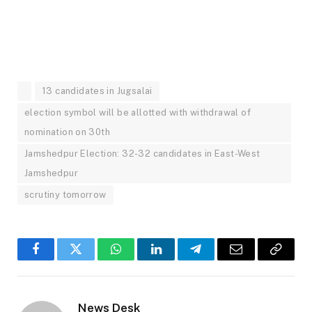
13 candidates in Jugsalai
election symbol will be allotted with withdrawal of
nomination on 30th
Jamshedpur Election: 32-32 candidates in East-West
Jamshedpur
scrutiny tomorrow
Facebook
Twitter
WhatsApp
LinkedIn
Telegram
Email
Copy
Link
News Desk